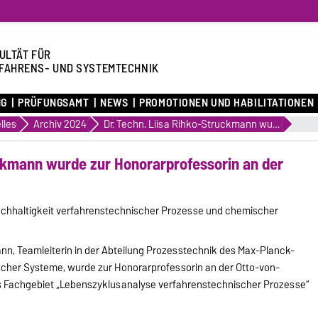
ULTÄT FÜR
FAHRENS- UND SYSTEMTECHNIK
NG
PRÜFUNGSAMT
NEWS
PROMOTIONEN UND HABILITATIONEN
lles
Archiv 2024
Dr. Techn. Liisa Rihko-Struckmann wurde zur Honorarprofessorin an der OvGU Magdeburg ernannt
uckmann wurde zur Honorarprofessorin an der
Nachhaltigkeit verfahrenstechnischer Prozesse und chemischer
ann, Teamleiterin in der Abteilung Prozesstechnik des Max-Planck-
scher Systeme, wurde zur Honorarprofessorin an der Otto-von-
s Fachgebiet „Lebenszyklusanalyse verfahrenstechnischer Prozesse“