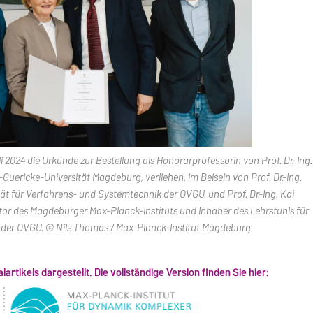
2024 die Urkunde zur Bestellung als Honorarprofessorin von Prof. Dr.-Ing.
Guericke-Universität Magdeburg, verliehen, im Beisein von Prof. Dr.-Ing.
ät für Verfahrens- und Systemtechnik der OVGU, und Prof. Dr.-Ing. Kai
or des Magdeburger Max-Planck-Instituts und Inhaber des Lehrstuhls für
der OVGU. © Nils Thomas / Max-Planck-Institut Magdeburg
nalartikels dargestellt. Die vollständige Version finden Sie hier: