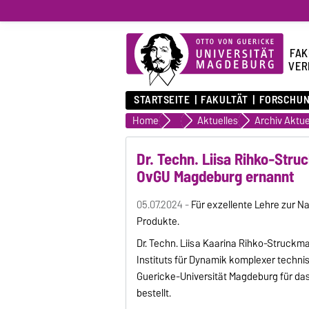
FAK
VER
STARTSEITE
FAKULTÄT
FORSCHU
Home
Fakultät
Aktuelles
Archiv Aktue
Dr. Techn. Liisa Rihko-Str
OvGU Magdeburg ernannt
05.07.2024 -
Für exzellente Lehre zur 
Produkte.
Dr. Techn. Liisa Kaarina Rihko-Struckm
Instituts für Dynamik komplexer techni
Guericke-Universität Magdeburg für da
bestellt.