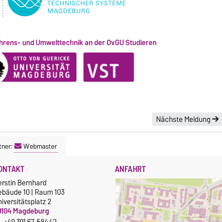
hrens- und Umwelttechnik an der OvGU Studieren
Nächste Meldung
tner:
Webmaster
ONTAKT
ANFAHRT
erstin Bernhard
ebäude 10 | Raum 103
iversitätsplatz 2
9104 Magdeburg
+49 391 67-58442