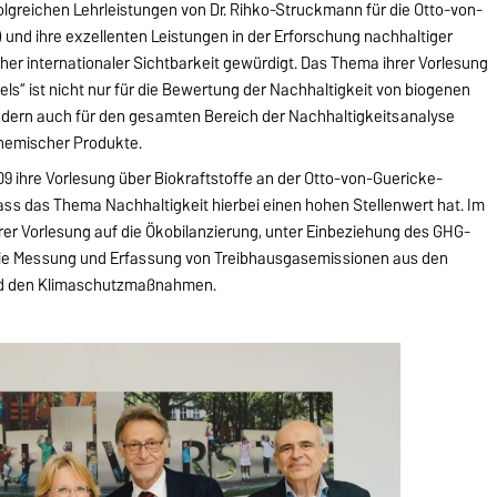
olgreichen Lehrleistungen von Dr. Rihko-Struckmann für die Otto-von-
und ihre exzellenten Leistungen in der Erforschung nachhaltiger
er internationaler Sichtbarkeit gewürdigt. Das Thema ihrer Vorlesung
ls“ ist nicht nur für die Bewertung der Nachhaltigkeit von biogenen
ndern auch für den gesamten Bereich der Nachhaltigkeitsanalyse
hemischer Produkte.
9 ihre Vorlesung über Biokraftstoffe an der Otto-von-Guericke-
, dass das Thema Nachhaltigkeit hierbei einen hohen Stellenwert hat. Im
rer Vorlesung auf die Ökobilanzierung, unter Einbeziehung des GHG-
r die Messung und Erfassung von Treibhausgasemissionen aus den
und den Klimaschutzmaßnahmen.