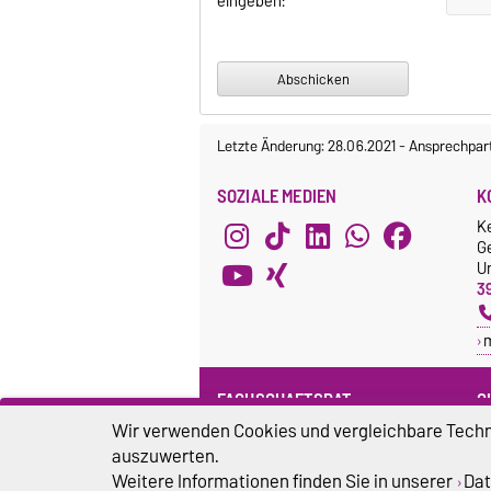
eingeben:
Letzte Änderung: 28.06.2021
-
Ansprechpar
SOZIALE MEDIEN
K
K
G
Un
3
FACHSCHAFTSRAT
G
Wir verwenden Cookies und vergleichbare Techno
Webseite
G
F
auszuwerten.
Facebook
B
Weitere Informationen finden Sie in unserer
Dat