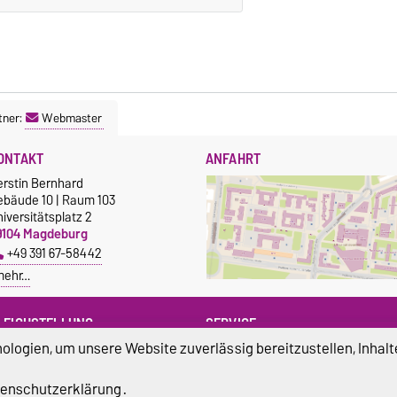
tner:
Webmaster
ONTAKT
ANFAHRT
erstin Bernhard
ebäude 10 | Raum 103
iversitätsplatz 2
9104 Magdeburg
+49 391 67-58442
mehr…
LEICHSTELLUNG
SERVICE
logien, um unsere Website zuverlässig bereitzustellen, Inhalt
leichstellungsbeauftragte der
Universitätsrechenzentrum
VST
Campus Service Center
üro für Gleichstellungsfragen der
enschutzerklärung
.
Studentenwerk