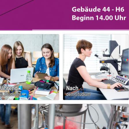
ährend
Nach
es Studiums
dem Studium