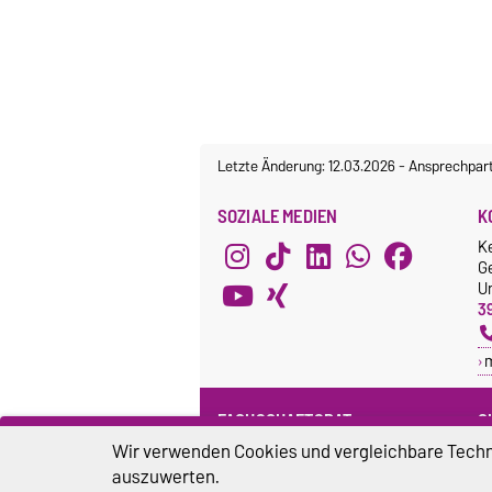
Letzte Änderung: 12.03.2026
-
Ansprechpar
SOZIALE MEDIEN
K
K
G
Un
3
FACHSCHAFTSRAT
G
Wir verwenden Cookies und vergleichbare Techno
Webseite
G
F
auszuwerten.
Facebook