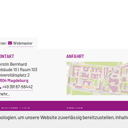
tner:
Webmaster
ONTAKT
ANFAHRT
erstin Bernhard
ebäude 10 | Raum 103
iversitätsplatz 2
9104 Magdeburg
+49 391 67-58442
mehr…
LEICHSTELLUNG
SERVICE
logien, um unsere Website zuverlässig bereitzustellen, Inhalt
leichstellungsbeauftragte der
Universitätsrechenzentrum
VST
Campus Service Center