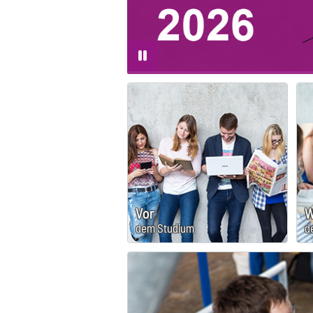
Vor
W
dem Studium
d