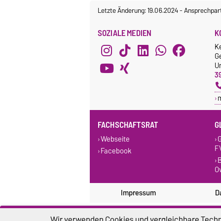
Letzte Änderung: 19.06.2024
-
Ansprechpar
SOZIALE MEDIEN
K
K
G
Un
3
FACHSCHAFTSRAT
G
Webseite
G
F
Facebook
B
O
Impressum
D
Wir verwenden Cookies und vergleichbare Techno