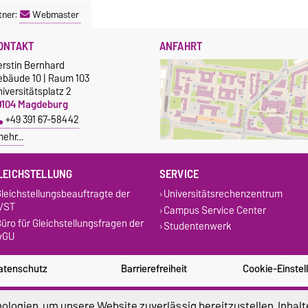
tner:
Webmaster
ONTAKT
ANFAHRT
erstin Bernhard
ebäude 10 | Raum 103
iversitätsplatz 2
9104 Magdeburg
+49 391 67-58442
mehr…
LEICHSTELLUNG
SERVICE
leichstellungsbeauftragte der
Universitätsrechenzentrum
VST
Campus Service Center
üro für Gleichstellungsfragen der
Studentenwerk
vGU
atenschutz
Barrierefreiheit
Cookie-Einstel
logien, um unsere Website zuverlässig bereitzustellen, Inhalt