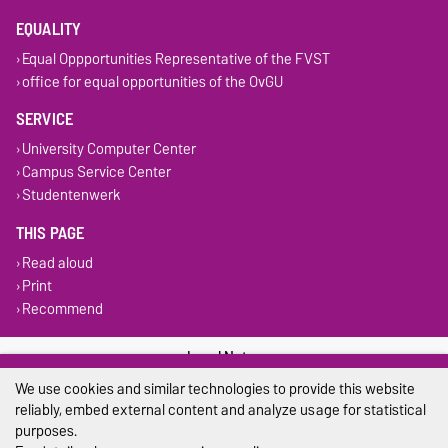
EQUALITY
Equal Oppportunities Representative of the FVST
office for equal opportunities of the OvGU
SERVICE
University Computer Center
Campus Service Center
Studentenwerk
THIS PAGE
Read aloud
Print
Recommend
Legal Notes
We use cookies and similar technologies to provide this website
Privacy Policy
reliably, embed external content and analyze usage for statistical
purposes.
Accessibility