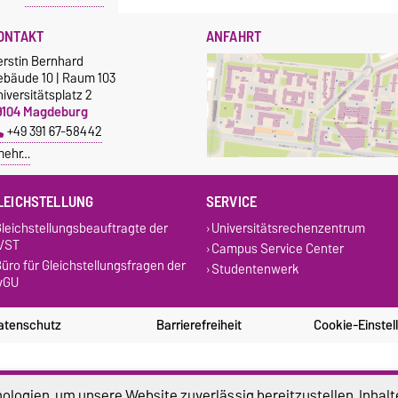
ONTAKT
ANFAHRT
erstin Bernhard
ebäude 10 | Raum 103
iversitätsplatz 2
9104 Magdeburg
+49 391 67-58442
mehr…
LEICHSTELLUNG
SERVICE
leichstellungsbeauftragte der
Universitätsrechenzentrum
VST
Campus Service Center
üro für Gleichstellungsfragen der
Studentenwerk
vGU
atenschutz
Barrierefreiheit
Cookie-Einstel
logien, um unsere Website zuverlässig bereitzustellen, Inhalt