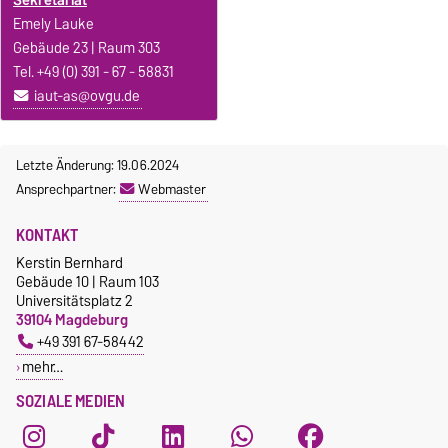
Emely Lauke
Gebäude 23 | Raum 303
Tel. +49 (0) 391 - 67 - 58831
iaut-as@ovgu.de
Letzte Änderung: 19.06.2024
Ansprechpartner:
Webmaster
KONTAKT
Kerstin Bernhard
Gebäude 10 | Raum 103
Universitätsplatz 2
39104 Magdeburg
+49 391 67-58442
mehr…
SOZIALE MEDIEN