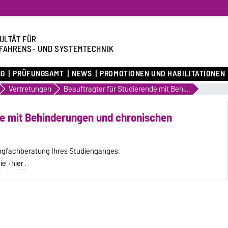
ULTÄT FÜR
FAHRENS- UND SYSTEMTECHNIK
NG
PRÜFUNGSAMT
NEWS
PROMOTIONEN UND HABILITATIONEN
Vertretungen
Beauftragter für Studierende mit Behinderungen und chronischen Erkrankungen
de mit Behinderungen und chronischen
angfachberatung Ihres Studienganges.
Sie
hier
.