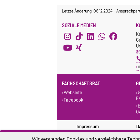
Letzte Änderung: 06.12.2024
-
Ansprechpar
SOZIALE MEDIEN
K
K
G
Un
3
FACHSCHAFTSRAT
G
Webseite
G
F
Facebook
B
O
Impressum
D
Wir verwenden Cookies und vergleichbare Techno