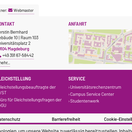
tner:
Webmaster
ONTAKT
ANFAHRT
erstin Bernhard
ebäude 10 | Raum 103
iversitätsplatz 2
9104 Magdeburg
+49 391 67-58442
mehr…
LEICHSTELLUNG
SERVICE
leichstellungsbeauftragte der
Universitätsrechenzentrum
VST
Campus Service Center
üro für Gleichstellungsfragen der
Studentenwerk
vGU
atenschutz
Barrierefreiheit
Cookie-Einstel
logien, um unsere Website zuverlässig bereitzustellen, Inhalt