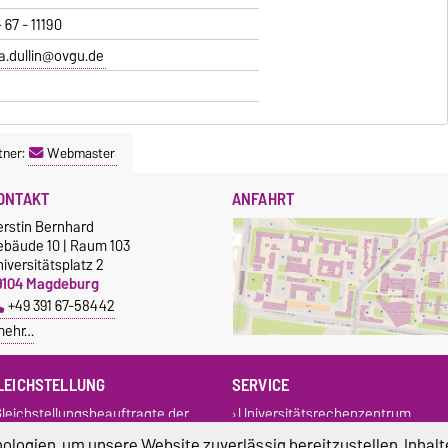
- 67 - 11190
.dullin@ovgu.de
tner:
Webmaster
ONTAKT
ANFAHRT
erstin Bernhard
ebäude 10 | Raum 103
iversitätsplatz 2
9104 Magdeburg
+49 391 67-58442
mehr…
LEICHSTELLUNG
SERVICE
leichstellungsbeauftragte der
Universitätsrechenzentrum
VST
Campus Service Center
logien, um unsere Website zuverlässig bereitzustellen, Inhalt