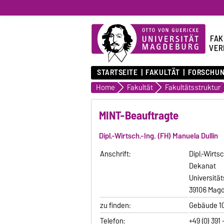
FAK
VER
STARTSEITE
FAKULTÄT
FORSCHU
Home
Fakultät
Fakultätsstruktur
MINT-Beauftragte
Dipl.-Wirtsch.-Ing. (FH) Manuela Dullin
Anschrift:
Dipl.-Wirts
Dekanat
Universität
39106 Mag
zu finden:
Gebäude 10
Telefon:
+49 (0) 391