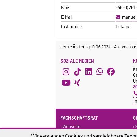
Fax:
+49 (0) 391 
E-Mail:
manuela
Institution:
Dekanat
Letzte Änderung: 19.06.2024
-
Ansprechpar
SOZIALE MEDIEN
K
K
G
Un
3
FACHSCHAFTSRAT
G
Webseite
G
F
Facebook
Wir verwenden Cookies und vergleichbare Techno