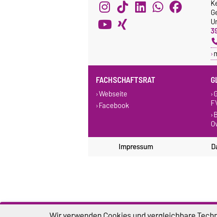
K
G
Un
3
FACHSCHAFTSRAT
G
Webseite
G
F
Facebook
B
O
Impressum
D
Wir verwenden Cookies und vergleichbare Techno