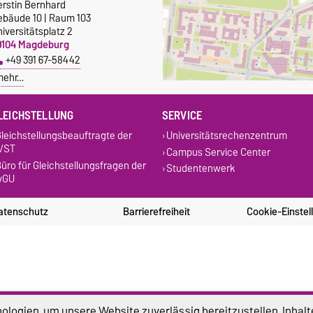
erstin Bernhard
ebäude 10 | Raum 103
iversitätsplatz 2
9104 Magdeburg
+49 391 67-58442
mehr…
LEICHSTELLUNG
SERVICE
leichstellungsbeauftragte der
Universitätsrechenzentrum
VST
Campus Service Center
üro für Gleichstellungsfragen der
Studentenwerk
vGU
atenschutz
Barrierefreiheit
Cookie-Einstel
logien, um unsere Website zuverlässig bereitzustellen, Inhalt