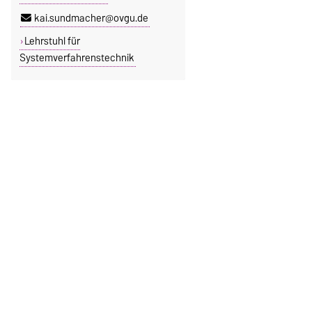
kai.sundmacher@ovgu.de
Lehrstuhl für
Systemverfahrenstechnik