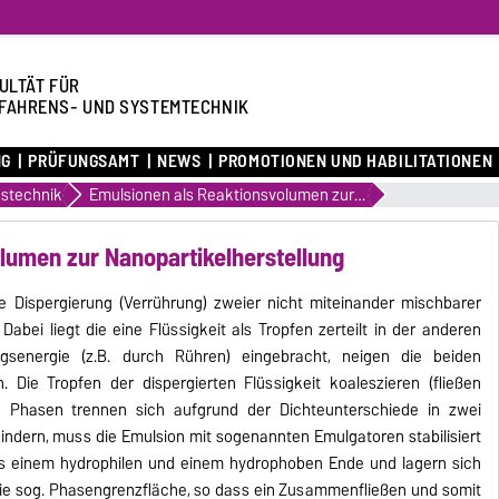
ULTÄT FÜR
FAHRENS- UND SYSTEMTECHNIK
NG
PRÜFUNGSAMT
NEWS
PROMOTIONEN UND HABILITATIONEN
nstechnik
Emulsionen als Reaktionsvolumen zur Nanopartikelherstellung
lumen zur Nanopartikelherstellung
e Dispergierung (Verrührung) zweier nicht miteinander mischbarer
Dabei liegt die eine Flüssigkeit als Tropfen zerteilt in der anderen
ungsenergie (z.B. durch Rühren) eingebracht, neigen die beiden
. Die Tropfen der dispergierten Flüssigkeit koaleszieren (fließen
 Phasen trennen sich aufgrund der Dichteunterschiede in zwei
indern, muss die Emulsion mit sogenannten Emulgatoren stabilisiert
s einem hydrophilen und einem hydrophoben Ende und lagern sich
die sog. Phasengrenzfläche, so dass ein Zusammenfließen und somit