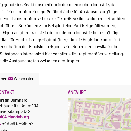
fig genutztes Reaktionsmedium in der chemischen Industrie, da
e in feine Tropfen eine große Oberfläche für Austauschvorgänge
ie Emulsionstropfen selber als (Mikro-)Reaktionsvolumen betrachten
hführen. So können zum Beispiel feine Partikel gefällt werden,
n Eigenschaften, wie sie in der modernen Industrie immer häufiger
ikel für Hochleistungs-Datenträger). Um die Reaktion kontrolliert
enschaften der Emulsion bekannt sein. Neben den physikalischen
ubstanzen interessiert hier vor allem die Tropfengrößenverteilung,
 die Austauschraten zwischen den Tropfen
tner:
Webmaster
ONTAKT
ANFAHRT
erstin Bernhard
ebäude 10 | Raum 103
iversitätsplatz 2
9104 Magdeburg
+49 391 67-58442
mehr…