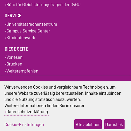
Büro für Gleichstellungsfragen der OvGU
SERVICE
Universitätsrechenzentrum
Campus Service Center
Studentenwerk
DIESE SEITE
Vorlesen
Drucken
Weiterempfehlen
Impressum
Wir verwenden Cookies und vergleichbare Technologien, um
unsere Website zuverlässig bereitzustellen, Inhalte einzubinden
Datenschutz
und die Nutzung statistisch auszuwerten.
Weitere Informationen finden Sie in unserer
Barrierefreiheit
Datenschutzerklärung
.
Cookie-Einstellungen
Cookie-Einstellungen
Alle ablehnen
Das ist ok