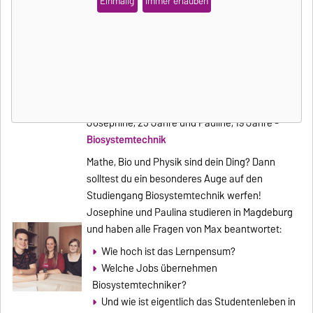
Einmalig
Immer erlauben
Mehr Informationen findest du unter der entsprechenden Box,
weitere Interviews kannst du dir auch in unserem
Mediabereich
anschauen. Viel Spass dabei!
Der Studiengang Biosystemtechnik im Podcast näher
beleuchtet
Josephine, 25 Jahre und Pauline, 19 Jahre -
Biosystemtechnik
Mathe, Bio und Physik sind dein Ding? Dann
solltest du ein besonderes Auge auf den
Studiengang Biosystemtechnik werfen!
Josephine und Paulina studieren in Magdeburg
und haben alle Fragen von Max beantwortet:
Wie hoch ist das Lernpensum?
Welche Jobs übernehmen
Biosystemtechniker?
Und wie ist eigentlich das Studentenleben in