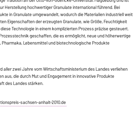
nge Tradition an der Otto-von-Guericke-Universität Magdeburg und ist
ur Herstellung hochwertiger Granulate international führend. Bei
kte in Granulate umgewandelt, wodurch die Materialien industriell weit
rten Eigenschaften der erzeugten Granulate, wie Größe, Feuchtigkeit
ese Technologie in einem komplizierten Prozess präzise gesteuert.
Prozesstechnik geschaffen, die es ermöglicht, neue und höherwertige
en, Pharmaka, Lebensmittel und biotechnologische Produkte
d aller zwei Jahre vom Wirtschaftsministerium des Landes verliehen
n aus, die durch Mut und Engagement in innovative Produkte
aft des Landes stärken.
tionspreis-sachsen-anhalt-2010.de