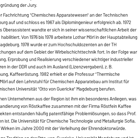
Begründung der Jury.
der Fachrichtung "Chemisches Apparatewesen" an der Technischen
rg auf und schloss es 1967 als Diplomingenieur erfolgreich ab. 1972
s Oberassistent wandte er sich in seiner wissenschaftlichen Arbeit der
bilitiert. Von 1976 bis 1978 arbeitete Lothar Mörl in der Hauptabteilung
agdeburg. 1978 wurde er zum Hochschuldozenten an der TH
hungen auf dem Gebiet der Wirbelschichttechnik fort. In der Folge war
lung, Erprobung und Realisierung verschiedener wichtiger industrieller
n in der DDR und auch im Ausland (Lizenzvergaben), z. B.
ng, Kaffeeröstung. 1982 erhielt er die Professur "Thermische
 Mörl auf den Lehrstuhl für Chemischen Apparatebau am Institut für
ischen Universität "Otto von Guericke" Magdeburg berufen.
hen Unternehmen aus der Region ist ihm ein besonderes Anliegen, was
tkandierung von Röstkaffee zusammen mit der Firma Röstfein Kaffee
ekten entstanden häufig patentfähige Problemlösungen, so dass Prof.
en ist. Die Universität für Chemische Technologie und Metallurgie Sofia,
es Wirken im Jahre 2000 mit der Verleihung der Ehrendoktorwürde.