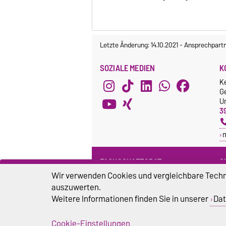
Letzte Änderung: 14.10.2021
-
Ansprechpart
SOZIALE MEDIEN
K
K
G
Un
3
FACHSCHAFTSRAT
G
Wir verwenden Cookies und vergleichbare Techno
Webseite
G
F
auszuwerten.
Facebook
B
Weitere Informationen finden Sie in unserer
Dat
O
Cookie-Einstellungen