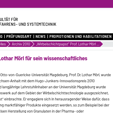
ULTÄT FÜR
FAHRENS- UND SYSTEMTECHNIK
NG
PRÜFUNGSAMT
NEWS
PROMOTIONEN UND HABILITATIONEN
lles
Archiv 2010
„Wirbelschichtpapst“ Prof. Lothar Mörl für sein wissenschaftliches Lebenswerk ausgezeichnet
Lothar Mörl für sein wissenschaftliches
Otto-von-Guericke-Universität Magdeburg, Prof. Dr. Lothar Mörl, wurde
achsen-Anhalt mit dem Hugo-Junkers-Innovationspreis 2010
 langjährige Lehrstuhlinhaber an der Universität Magdeburg wurde
enswerk auf dem Gebiet der Wirbelschichttechnologie ausgezeichnet,
" einbrachte. Er engagiere sich in herausragender Weise dafür, dass
ung marktfähiger Produkte eingesetzt werden, so zum Beispiel bei der
isen Herstellung von Granulaten in der Pharma- oder