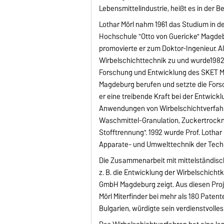
Lebensmittelindustrie, heißt es in der 
Lothar Mörl nahm 1961 das Studium in 
Hochschule "Otto von Guericke" Magdebu
promovierte er zum Doktor-Ingenieur. Al
Wirbelschichttechnik zu und wurde1982 ha
Forschung und Entwicklung des SKET M
Magdeburg berufen und setzte die Forsc
er eine treibende Kraft bei der Entwick
Anwendungen von Wirbelschichtverfahre
Waschmittel-Granulation, Zuckertrocknu
Stofftrennung". 1992 wurde Prof. Lothar
Apparate- und Umwelttechnik der Techn
Die Zusammenarbeit mit mittelständisc
z. B. die Entwicklung der Wirbelschich
GmbH Magdeburg zeigt. Aus diesen Proj
Mörl Miterfinder bei mehr als 180 Patent
Bulgarien, würdigte sein verdienstvoll