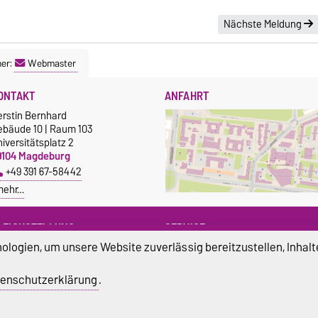
Nächste Meldung
ner:
Webmaster
ONTAKT
ANFAHRT
erstin Bernhard
ebäude 10 | Raum 103
iversitätsplatz 2
9104 Magdeburg
+49 391 67-58442
mehr…
LEICHSTELLUNG
SERVICE
logien, um unsere Website zuverlässig bereitzustellen, Inhalt
leichstellungsbeauftragte der
Universitätsrechenzentrum
VST
Campus Service Center
üro für Gleichstellungsfragen der
enschutzerklärung
.
Studentenwerk
vGU