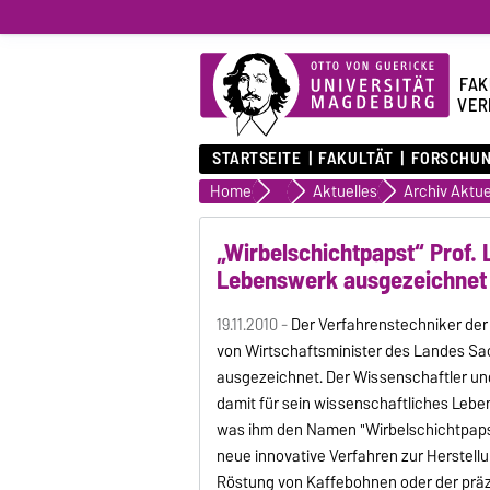
FAK
VER
STARTSEITE
FAKULTÄT
FORSCHU
Home
Fakultät
Aktuelles
Archiv Aktue
„Wirbelschichtpapst“ Prof. 
Lebenswerk ausgezeichnet
19.11.2010 -
Der Verfahrenstechniker der 
von Wirtschaftsminister des Landes S
ausgezeichnet. Der Wissenschaftler und
damit für sein wissenschaftliches Leb
was ihm den Namen "Wirbelschichtpapst
neue innovative Verfahren zur Herstell
Röstung von Kaffebohnen oder der präz