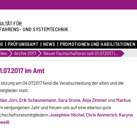
ULTÄT FÜR
FAHRENS- UND SYSTEMTECHNIK
NG
PRÜFUNGSAMT
NEWS
PROMOTIONEN UND HABILITATIONEN
lles
Archiv 2017
Neuer Fachschaftsrat seit 01.07.2017 im Amt
1.07.2017 im Amt
ssitzung am 04.07.2017 fand die Verabschiedung der alten und die
tglieder statt.
tian Jürs
,
Erik Scheunemann
,
Sara Grone
,
Anja Zimmer
und
Markus
im vergangenen Jahr und freuen uns auf eine ebenso gute
chschaftsratsmitgliedern
Josephine Höchel
,
Chris Ammerich
,
Karyna
hweiß
.