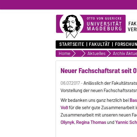
FAK
VER
STARTSEITE
FAKULTÄT
FORSCHU
Home
Fakultät
Aktuelles
Archiv Aktue
Neuer Fachschaftsrat seit 0
06.07.2017 -
Anlässlich der Fakultätsrat
Vorstellung der neuen Fachschaftsratsmi
Wir bedanken uns ganz herzlich bei
Bas
Voß
für die sehr gute Zusammenarbeit 
Zusammenarbeit mit unseren neuen Fa
Oliynyk
,
Regina Thomas
und
Yannic Sc