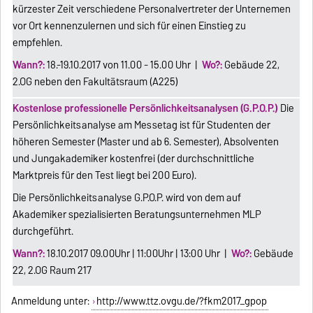
kürzester Zeit verschiedene Personalvertreter der Unternemen
vor Ort kennenzulernen und sich für einen Einstieg zu
empfehlen.
Wann?:
18.-19.10.2017 von 11.00 - 15.00 Uhr |
Wo?:
Gebäude 22,
2.OG neben den Fakultätsraum (A225)
Kostenlose professionelle Persönlichkeitsanalysen (G.P.O.P.)
Die
Persönlichkeitsanalyse am Messetag ist für Studenten der
höheren Semester (Master und ab 6. Semester), Absolventen
und Jungakademiker kostenfrei (der durchschnittliche
Marktpreis für den Test liegt bei 200 Euro).
Die Persönlichkeitsanalyse G.P.O.P. wird von dem auf
Akademiker spezialisierten Beratungsunternehmen MLP
durchgeführt.
Wann?:
18.10.2017 09.00Uhr | 11:00Uhr | 13:00 Uhr |
Wo?:
Gebäude
22, 2.OG Raum 217
Anmeldung unter:
http://www.ttz.ovgu.de/?fkm2017_gpop