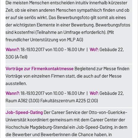
Die meisten Menschen entscheiden intuitiv innerhalb kürzester
Zeit, ob sie einen anderen Menschen sympathisch finden und ob
er auf sie seriös wirkt. Das Bewerbungsfoto gilt somit als eines
der wichtigsten Elemente in einer Bewerbung. Bewerbungsfotos
sind kostenfrei (Teilnahme an Umfrage erforderlich). (Mit
freundlicher Unterstützung von MLP AG)
Wann?:
18.-19.10.2017 von 10.00 - 16.00 Uhr |
Wo?:
Gebäude 22,
3.OG (A-Teil)
Vorträge zur Firmenkontaktmesse
Begleitend zur Messe finden
Vorträge von einzelnen Firmen statt, die auch auf der Messe
ausstellen.
Wann?:
18.-19.10.2017 von 10.00 - 16.00 Uhr |
Wo?:
Gebäude 22,
Raum A362 (3.OG) Fakultätszentrum A225 (2.OG)
Job-Speed-Dating
Der Career Service der Otto-von-Guericke-
Universität koordiniert gemeinsam mit dem Career Center der
Hochschule Magdeburg-Stendal ein Job-Speed-Dating, in dem
die Bewerber und Bewerberinnen die Chance haben, in