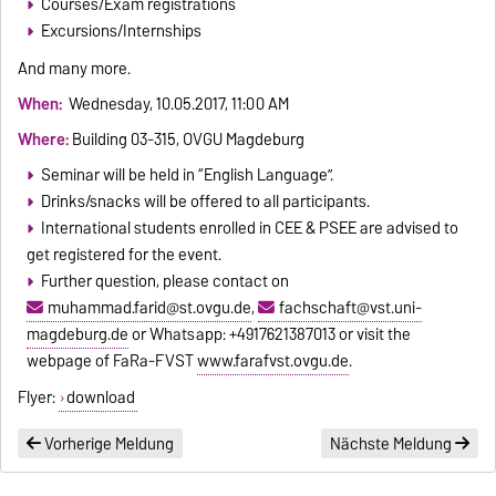
Courses/Exam registrations
Excursions/Internships
And many more.
When:
Wednesday, 10.05.2017, 11:00 AM
Where:
Building 03-315, OVGU Magdeburg
Seminar will be held in “English Language”.
Drinks/snacks will be offered to all participants.
International students enrolled in CEE & PSEE are advised to
get registered for the event.
Further question, please contact on
muhammad.farid@st.ovgu.de
,
fachschaft@vst.uni-
magdeburg.de
or Whatsapp: +4917621387013 or visit the
webpage of FaRa-FVST
www.farafvst.ovgu.de
.
Flyer:
download
Vorherige Meldung
Nächste Meldung