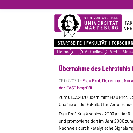
FAK
VER
STARTSEITE
FAKULTÄT
FORSCHU
Home
Fakultät
Aktuelles
Archiv Aktue
Übernahme des Lehrstuhls 
09.03.2020 -
Frau Prof. Dr. rer. nat. N
der FVST begrüßt
Zum 01.03.2020 übernimmt Frau Prof. Dr.
Chemie an der Fakultät für Verfahrens
Frau Prof. Kulak schloss 2003 an der R
und promovierte dort im Jahr 2006 zum
Nachweis durch katalytische Signalampl