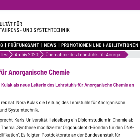
ULTÄT FÜR
FAHRENS- UND SYSTEMTECHNIK
NG
PRÜFUNGSAMT
NEWS
PROMOTIONEN UND HABILITATIONEN
lles
Archiv 2020
Übernahme des Lehrstuhls für Anorganische Chemie
für Anorganische Chemie
ora Kulak als neue Leiterin des Lehrstuhls für Anorganische Chemie an
 rer. nat. Nora Kulak die Leitung des Lehrstuhls für Anorganische
- und Systemtechnik.
uprecht-Karls-Universität Heidelberg ein Diplomstudium in Chemie ab
 Thema „Synthese modifizierter Oligonucleotid-Sonden für den DNA-
ifikation“. Es folgten Postdoktorate an der Bundesanstalt für