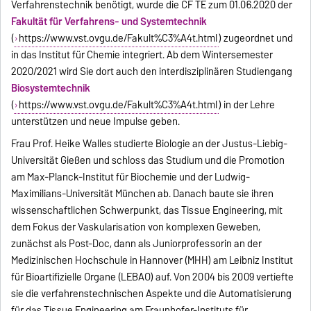
Verfahrenstechnik benötigt, wurde die CF TE zum 01.06.2020 der
Fakultät für Verfahrens- und Systemtechnik
(
https://www.vst.ovgu.de/Fakult%C3%A4t.html
) zugeordnet und
in das Institut für Chemie integriert. Ab dem Wintersemester
2020/2021 wird Sie dort auch den interdisziplinären Studiengang
Biosystemtechnik
(
https://www.vst.ovgu.de/Fakult%C3%A4t.html
) in der Lehre
unterstützen und neue Impulse geben.
Frau Prof. Heike Walles studierte Biologie an der Justus-Liebig-
Universität Gießen und schloss das Studium und die Promotion
am Max-Planck-Institut für Biochemie und der Ludwig-
Maximilians-Universität München ab. Danach baute sie ihren
wissenschaftlichen Schwerpunkt, das Tissue Engineering, mit
dem Fokus der Vaskularisation von komplexen Geweben,
zunächst als Post-Doc, dann als Juniorprofessorin an der
Medizinischen Hochschule in Hannover (MHH) am Leibniz Institut
für Bioartifizielle Organe (LEBAO) auf. Von 2004 bis 2009 vertiefte
sie die verfahrenstechnischen Aspekte und die Automatisierung
für das Tissue Engineering am Fraunhofer-Instituts für