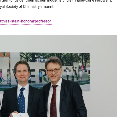
um des Fonds der Chemischen Industrie und ein Marie-Curie Fellowship
yal Society of Chemistry ernannt.
hias-stein-honorarprofessor