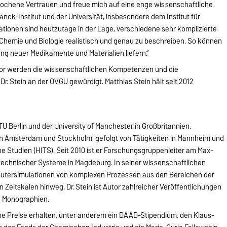
rochene Vertrauen und freue mich auf eine enge wissenschaftliche
k-Institut und der Universität, insbesondere dem Institut für
ationen sind heutzutage in der Lage, verschiedene sehr komplizierte
Chemie und Biologie realistisch und genau zu beschreiben. So können
ng neuer Medikamente und Materialien liefern.“
or werden die wissenschaftlichen Kompetenzen und die
. Stein an der OVGU gewürdigt. Matthias Stein hält seit 2012
TU Berlin und der University of Manchester in Großbritannien.
h Amsterdam und Stockholm, gefolgt von Tätigkeiten in Mannheim und
he Studien (HITS). Seit 2010 ist er Forschungsgruppenleiter am Max-
technischer Systeme in Magdeburg. In seiner wissenschaftlichen
putersimulationen von komplexen Prozessen aus den Bereichen der
Zeitskalen hinweg. Dr. Stein ist Autor zahlreicher Veröffentlichungen
nd Monographien.
iche Preise erhalten, unter anderem ein DAAD-Stipendium, den Klaus-