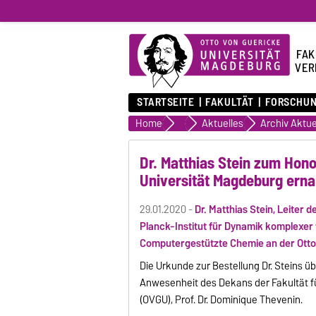
FAK
VER
STARTSEITE
FAKULTÄT
FORSCHU
Home
Fakultät
Aktuelles
Archiv Aktue
Dr. Matthias Stein zum Hon
Universität Magdeburg erna
29.01.2020 -
Dr. Matthias Stein, Leite
Planck-Institut für Dynamik komplexe
Computergestützte Chemie an der Ott
Die Urkunde zur Bestellung Dr. Steins ü
Anwesenheit des Dekans der Fakultät f
(OVGU), Prof. Dr. Dominique Thevenin.