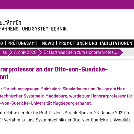
ULTÄT FÜR
FAHRENS- UND SYSTEMTECHNIK
NG
PRÜFUNGSAMT
NEWS
PROMOTIONEN UND HABILITATIONEN
lles
Archiv 2020
Dr. Matthias Stein zum Honorarprofessor an der Otto-von-Guericke-Universität Magdeburg ernannt
orarprofessor an der Otto-von-Guericke-
nnt
r der Forschungsgruppe Molekulare Simulationen und Design am Max-
r technischer Systeme in Magdeburg, wurde zum Honorarprofessor für
o-von-Guericke-Universität Magdeburg ernannt.
berreichte der Rektor Prof. Dr. Jens Strackeljan am 23. Januar 2020 in
ür Verfahrens- und Systemtechnik der Otto-von-Guericke-Universität