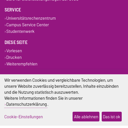
SERVICE
Universitätsrechenzentrum
Campus Service Center
Studentenwerk
DIESE SEITE
Vorlesen
Drucken
Weiterempfehlen
Impressum
Wir verwenden Cookies und vergleichbare Technologien, um
unsere Website zuverlässig bereitzustellen, Inhalte einzubinden
Datenschutz
und die Nutzung statistisch auszuwerten.
Weitere Informationen finden Sie in unserer
Barrierefreiheit
Datenschutzerklärung
.
Cookie-Einstellungen
Cookie-Einstellungen
Alle ablehnen
Das ist ok
Sitemap