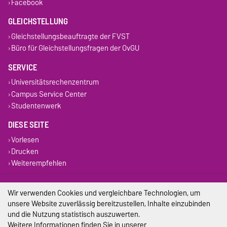
Facebook
GLEICHSTELLUNG
Gleichstellungsbeauftragte der FVST
Büro für Gleichstellungsfragen der OvGU
SERVICE
Universitätsrechenzentrum
Campus Service Center
Studentenwerk
DIESE SEITE
Vorlesen
Drucken
Weiterempfehlen
Impressum
Wir verwenden Cookies und vergleichbare Technologien, um
unsere Website zuverlässig bereitzustellen, Inhalte einzubinden
Datenschutz
und die Nutzung statistisch auszuwerten.
Weitere Informationen finden Sie in unserer