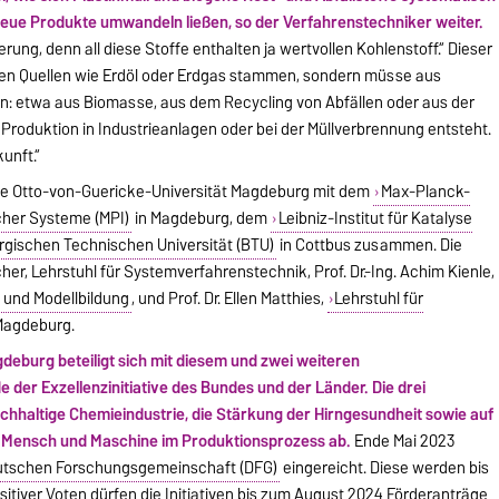
r neue Produkte umwandeln ließen, so der Verfahrenstechniker weiter.
rung, denn all diese Stoffe enthalten ja wertvollen Kohlenstoff.“ Dieser
ilen Quellen wie Erdöl oder Erdgas stammen, sondern müsse aus
: etwa aus Biomasse, aus dem Recycling von Abfällen oder aus der
Produktion in Industrieanlagen oder bei der Müllverbrennung entsteht.
unft.“
 die Otto-von-Guericke-Universität Magdeburg mit dem
Max-Planck-
cher Systeme (MPI)
in Magdeburg, dem
Leibniz-Institut für Katalyse
gischen Technischen Universität (BTU)
in Cottbus zusammen. Die
her, Lehrstuhl für Systemverfahrenstechnik, Prof. Dr.-Ing. Achim Kienle,
 und Modellbildung
, und Prof. Dr. Ellen Matthies,
Lehrstuhl für
 Magdeburg.
deburg beteiligt sich mit diesem und zwei weiteren
der Exzellenzinitiative des Bundes und der Länder. Die drei
nachhaltige Chemieindustrie, die Stärkung der Hirngesundheit sowie auf
 Mensch und Maschine im Produktionsprozess ab.
Ende Mai 2023
tschen Forschungsgemeinschaft (DFG)
eingereicht. Diese werden bis
itiver Voten dürfen die Initiativen bis zum August 2024 Förderanträge