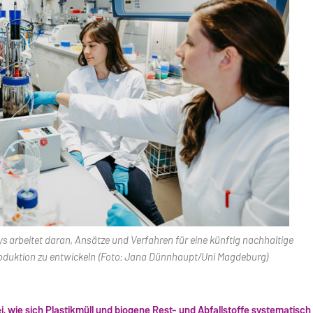
arbeitet daran, Ansätze und Verfahren für eine künftig nachhaltige
oduktion zu entwickeln (Foto: Jana Dünnhaupt/Uni Magdeburg)
, wie sich Plastikmüll und biogene Rest- und Abfallstoffe systematisch