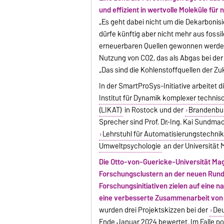
und effizient in wertvolle Moleküle fü
„Es geht dabei nicht um die Dekarbonisie
dürfe künftig aber nicht mehr aus foss
erneuerbaren Quellen gewonnen werden
Nutzung von CO2, das als Abgas bei der 
„Das sind die Kohlenstoffquellen der Zuk
In der SmartProSys-Initiative arbeitet
Institut für Dynamik komplexer technis
(LIKAT)
in Rostock und der
Brandenbur
Sprecher sind Prof. Dr.-Ing. Kai Sundmac
Lehrstuhl für Automatisierungstechnik
Umweltpsychologie
an der Universität
Die Otto-von-Guericke-Universität Mag
Forschungsclustern an der neuen Runde 
Forschungsinitiativen zielen auf eine 
eine verbesserte Zusammenarbeit von
wurden drei Projektskizzen bei der
Deu
Ende Januar 2024 bewertet. Im Falle pos