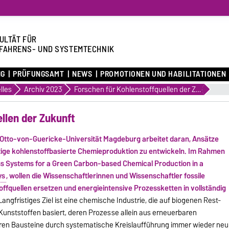
ULTÄT FÜR
FAHRENS- UND SYSTEMTECHNIK
NG
PRÜFUNGSAMT
NEWS
PROMOTIONEN UND HABILITATIONEN
lles
Archiv 2023
Forschen für Kohlenstoffquellen der Zukunft
llen der Zukunft
Otto-von-Guericke-Universität Magdeburg arbeitet daran, Ansätze
ltige kohlenstoffbasierte Chemieproduktion zu entwickeln. Im Rahmen
s Systems for a Green Carbon-based Chemical Production in a
ys
, wollen die Wissenschaftlerinnen und Wissenschaftler fossile
ffquellen ersetzen und energieintensive Prozessketten in vollständig
Langfristiges Ziel ist eine chemische Industrie, die auf biogenen Rest-
 Kunststoffen basiert, deren Prozesse allein aus erneuerbaren
ren Bausteine durch systematische Kreislaufführung immer wieder neu