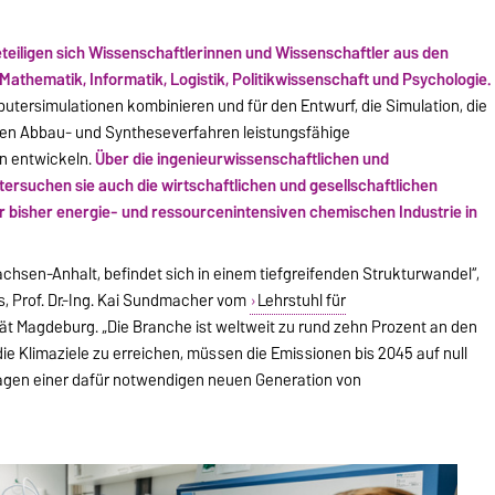
eiligen sich Wissenschaftlerinnen und Wissenschaftler aus den
athematik, Informatik, Logistik, Politikwissenschaft und Psychologie.
tersimulationen kombinieren und für den Entwurf, die Simulation, die
en Abbau- und Syntheseverfahren leistungsfähige
n entwickeln.
Über die ingenieurwissenschaftlichen und
rsuchen sie auch die wirtschaftlichen und gesellschaftlichen
 bisher energie- und ressourcenintensiven chemischen Industrie in
Sachsen-Anhalt, befindet sich in einem tiefgreifenden Strukturwandel“,
, Prof. Dr.-Ing. Kai Sundmacher vom
Lehrstuhl für
tät Magdeburg. „Die Branche ist weltweit zu rund zehn Prozent an den
ie Klimaziele zu erreichen, müssen die Emissionen bis 2045 auf null
lagen einer dafür notwendigen neuen Generation von