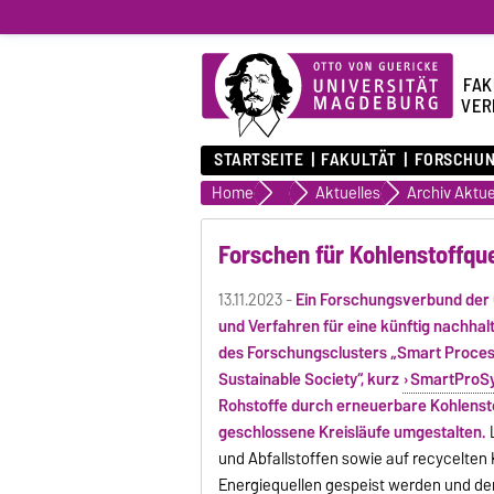
FAK
VER
STARTSEITE
FAKULTÄT
FORSCHU
Home
Fakultät
Aktuelles
Archiv Aktue
Forschen für Kohlenstoffque
13.11.2023 -
Ein Forschungsverbund der 
und Verfahren für eine künftig nachha
des Forschungsclusters „Smart Proces
Sustainable Society“, kurz
SmartProS
Rohstoffe durch erneuerbare Kohlensto
geschlossene Kreisläufe umgestalten.
und Abfallstoffen sowie auf recycelten
Energiequellen gespeist werden und de