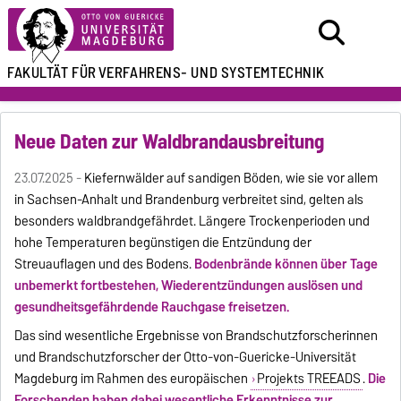
FAKULTÄT FÜR
VERFAHRENS- UND SYSTEMTECHNIK
Neue Daten zur Waldbrandausbreitung
23.07.2025 -
Kiefernwälder auf sandigen Böden, wie sie vor allem
in Sachsen-Anhalt und Brandenburg verbreitet sind, gelten als
besonders waldbrandgefährdet. Längere Trockenperioden und
hohe Temperaturen begünstigen die Entzündung der
Streuauflagen und des Bodens.
Bodenbrände können über Tage
unbemerkt fortbestehen, Wiederentzündungen auslösen und
gesundheitsgefährdende Rauchgase freisetzen.
Das sind wesentliche Ergebnisse von Brandschutzforscherinnen
und Brandschutzforscher der Otto-von-Guericke-Universität
Magdeburg im Rahmen des europäischen
Projekts TREEADS
.
Die
Forschenden haben dabei wesentliche Erkenntnisse zur