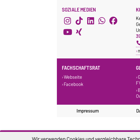
SOZIALE MEDIEN
K
K
G
Un
3
FACHSCHAFTSRAT
G
Webseite
G
F
Facebook
B
O
Impressum
D
Wir verwenden Cookies und vergleichbare Techno