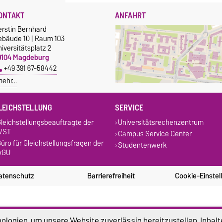
ONTAKT
ANFAHRT
erstin Bernhard
ebäude 10 | Raum 103
iversitätsplatz 2
9104 Magdeburg
+49 391 67-58442
mehr…
LEICHSTELLUNG
SERVICE
leichstellungsbeauftragte der
Universitätsrechenzentrum
VST
Campus Service Center
üro für Gleichstellungsfragen der
Studentenwerk
vGU
atenschutz
Barrierefreiheit
Cookie-Einstel
logien, um unsere Website zuverlässig bereitzustellen, Inhalt