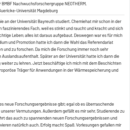
er BMBF Nachwuchsforschergruppe NEOTHERM,
Guericke-Universität Magdeburg
e an der Universität Bayreuth studiert. Chemiehat mir schon in der
n faszinierendes Fach, weil es stinkt und raucht und kracht und sich
 richtige Leben; alles ist daraus aufgebaut. Deswegen war es für mich
dium und Promotion hatte ich dann die Wahl das Referendariat
en und zu forschen. Da mich die Forschung immer noch sehr
n Auslandsaufenthalt. Später an der Universität hatte ich dann die
g weiter zu lehren. Jetzt beschäftige ich mich mit dem Beschichten
roporöse Träger für Anwendungen in der Wärmespeicherung und
 es neue Forschungsergebnisse gibt; egal ob es überraschende
g unserer Vermutungen. Außerdem gefällt es mir sehr, Studierende zu
s führt das auch zu spannenden neuen Forschungsergebnissen und
eren natürlich auch. Erfolg macht Spaß. Vorlesungen gefallen mir