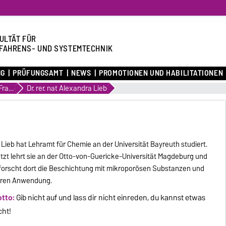
ULTÄT FÜR
FAHRENS- UND SYSTEMTECHNIK
NG
PRÜFUNGSAMT
NEWS
PROMOTIONEN UND HABILITATIONEN
Karrieren von Frauen
Dr. rer. nat Alexandra Lieb
. Lieb hat Lehramt für Chemie an der Universität Bayreuth studiert.
tzt lehrt sie an der Otto-von-Guericke-Universität Magdeburg und
forscht dort die Beschichtung mit mikroporösen Substanzen und
ren Anwendung.
tto:
Gib nicht auf und lass dir nicht einreden, du kannst etwas
cht!