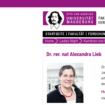
FAK
VER
STARTSEITE
FAKULTÄT
FORSCHU
Home
Ladies Night
Dr. rer. nat Alexandra Lieb
Dr
Je
er
de
Mo
ni