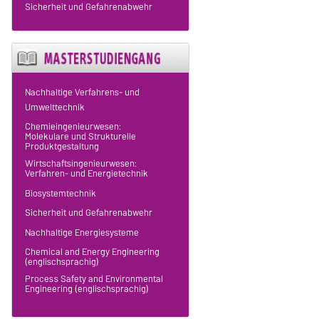
Sicherheit und Gefahrenabwehr
Nachhaltige Verfahrens- und
Umwelttechnik
Chemieingenieurwesen:
Molekulare und Strukturelle
Produktgestaltung
Wirtschaftsingenieurwesen:
Verfahren- und Energietechnik
Biosystemtechnik
Sicherheit und Gefahrenabwehr
Nachhaltige Energiesysteme
Chemical and Energy Engineering
(englischsprachig)
Process Safety and Environmental
Engineering (englischsprachig)