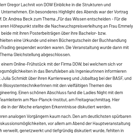
Herr Gregor Lachnit von DOW Einblicke in die Strukturen und
n Unternehmen. Ein besonderes Highlight des Abends war der Vortrag
. Dr. Andrea Beck zum Thema „Für das Wissen entscheiden - Für die
teren Höhepunkt stellte die Nachwuchspreisverleihung an Frau Emmel
e beide mit ihren Posterbeiträgen über ihre Bachelor- bzw.
rhielten eine Urkunde und einen Büchergutschein der Buchhandlung
eTrading gespendet worden waren. Die Veranstaltung wurde dann mit
 Thema Gleichstellung abgeschlossen.
it einem Online-Frühstück mit der Firma DOW, bei welchem sich vor
egsmöglichkeiten in das Berufsleben als IngenieurInnen informieren
r. Julia Schmidt über ihren Karriereweg und Joballtag bei der BASF, und
en BiosystemtechnikerInnen mit den vielfältigen Themen des
ineering. Einen schönen Abschluss fand die Ladies Night mit dem
 Teamleiterin am Max-Planck-Institut, am Freitagnachmittag. Hier
 die in der Woche erlangten Erkenntnisse diskutiert werden.
d ihren analogen Vorgängern kaum nach. Den am deutlichsten spürbaren
Diskussionsmöglichkeiten, vor allem am Abend der Hauptveranstaltung
 verweilt, genetzwerkt und tiefgründig diskutiert wurde, fehlten in