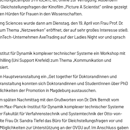
Gleichstellungsfragen der Kinofilm „Picture A Scientist“ online gezeigt
rsen Hürden für Frauen in den Wissenschaften.
ng Sciences wurde dann am Dienstag, den 19. April von Frau Prof. Dr.
m Thema „Netzwerken“ eröffnet, der auf sehr großes Interesse stieß.
 FinTech-Unternehmen AxeTrading auf der Ladies Night vor und sprach
titut für Dynamik komplexer technischer Systeme ein Workshop mit
chilling (Uni Support Krefeld) zum Thema „Kommunikation und
iert.
en Hauptveranstaltung ein „Get together für DoktorandInnen und
eranstaltung konnten sich Doktorandinnen und StudentInnen über PhD
ichkeiten der Promotion in Magdeburg austauschen.
 späten Nachmittag mit den Grußworten von Dr. Dirk Berndt vom
 vom Max-Planck-Institut für Dynamik komplexer technischer Systeme
er Fakultät für Verfahrenstechnik und Systemtechnik der Otto-von-
te Frau Dr. Sandra Tiefel das Büro für Gleichstellungsfragen vor und
 Möglichkeiten zur Unterstützung an der OVGU auf. Im Anschluss gaben