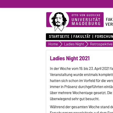
FAK
VER
STARTSEITE
FAKULTÄT
FORSCHU
Home
Ladies Night
Retrospektive
Ladies Night 2021
In der Woche vom 19. bis 23. April 2021 
Veranstaltung wurde erstmals komplett 
hatten sich schon im Vorfeld für die v
immer in Präsenz durchgeführten eintäg
über mehrere Wochentage gesetzt. Die
überwiegend sehr gut besucht.
Während der gesamten Woche stand der V
Forschungsgruppenleiterin auf dem Fo