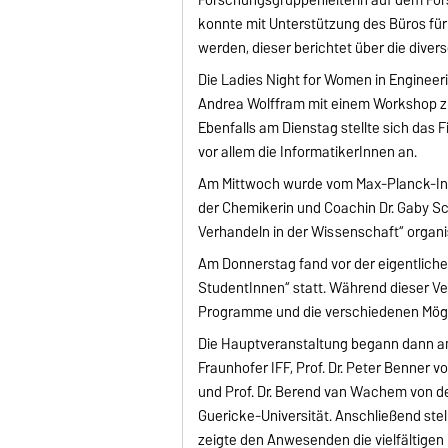
konnte mit Unterstützung des Büros für 
werden, dieser berichtet über die dive
Die Ladies Night for Women in Engineeri
Andrea Wolffram mit einem Workshop zu
Ebenfalls am Dienstag stellte sich das
vor allem die InformatikerInnen an.
Am Mittwoch wurde vom Max-Planck-Ins
der Chemikerin und Coachin Dr. Gaby S
Verhandeln in der Wissenschaft“ organis
Am Donnerstag fand vor der eigentlich
StudentInnen“ statt. Während dieser V
Programme und die verschiedenen Mögl
Die Hauptveranstaltung begann dann am
Fraunhofer IFF, Prof. Dr. Peter Benner
und Prof. Dr. Berend van Wachem von d
Guericke-Universität. Anschließend stell
zeigte den Anwesenden die vielfältigen