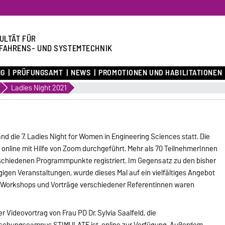
ULTÄT FÜR
FAHRENS- UND SYSTEMTECHNIK
NG
PRÜFUNGSAMT
NEWS
PROMOTIONEN UND HABILITATIONEN
Ladies Night 2021
fand die 7. Ladies Night for Women in Engineering Sciences statt. Die
online mit Hilfe von Zoom durchgeführt. Mehr als 70 TeilnehmerInnen
erschiedenen Programmpunkte registriert. Im Gegensatz zu den bisher
igen Veranstaltungen, wurde dieses Mal auf ein vielfältiges Angebot
 Workshops und Vorträge verschiedener Referentinnen waren
ideovortrag von Frau PD Dr. Sylvia Saalfeld, die
rschungscampus STIMULATE ist, online zur Verfügung. Außerdem