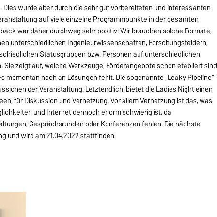
. Dies wurde aber durch die sehr gut vorbereiteten und interessanten
Veranstaltung auf viele einzelne Programmpunkte in der gesamten
back war daher durchweg sehr positiv: Wir brauchen solche Formate,
hen unterschiedlichen Ingenieurwissenschaften, Forschungsfeldern,
rschiedlichen Statusgruppen bzw. Personen auf unterschiedlichen
n. Sie zeigt auf, welche Werkzeuge, Förderangebote schon etabliert sin
 momentan noch an Lösungen fehlt. Die sogenannte „Leaky Pipeline“
ssionen der Veranstaltung. Letztendlich, bietet die Ladies Night einen
en, für Diskussion und Vernetzung. Vor allem Vernetzung ist das, was
Möglichkeiten und Internet dennoch enorm schwierig ist, da
taltungen, Gesprächsrunden oder Konferenzen fehlen. Die nächste
ung und wird am 21.04.2022 stattfinden.