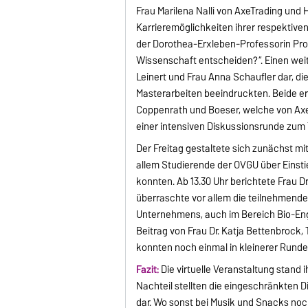
Frau Marilena Nalli von AxeTrading und 
Karrieremöglichkeiten ihrer respektive
der Dorothea-Erxleben-Professorin Prof
Wissenschaft entscheiden?“. Einen wei
Leinert und Frau Anna Schaufler dar, di
Masterarbeiten beeindruckten. Beide e
Coppenrath und Boeser, welche von Ax
einer intensiven Diskussionsrunde zum
Der Freitag gestaltete sich zunächst m
allem Studierende der OVGU über Einsti
konnten. Ab 13.30 Uhr berichtete Frau D
überraschte vor allem die teilnehmend
Unternehmens, auch im Bereich Bio-Eng
Beitrag von Frau Dr. Katja Bettenbrock,
konnten noch einmal in kleinerer Runde
Fazit:
Die virtuelle Veranstaltung stan
Nachteil stellten die eingeschränkten 
dar. Wo sonst bei Musik und Snacks noch