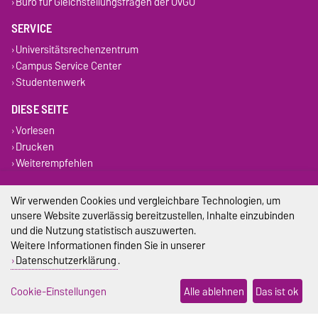
Büro für Gleichstellungsfragen der OvGU
SERVICE
Universitätsrechenzentrum
Campus Service Center
Studentenwerk
DIESE SEITE
Vorlesen
Drucken
Weiterempfehlen
Impressum
Wir verwenden Cookies und vergleichbare Technologien, um
unsere Website zuverlässig bereitzustellen, Inhalte einzubinden
Datenschutz
und die Nutzung statistisch auszuwerten.
Weitere Informationen finden Sie in unserer
Barrierefreiheit
Datenschutzerklärung
.
Cookie-Einstellungen
Cookie-Einstellungen
Alle ablehnen
Das ist ok
Sitemap