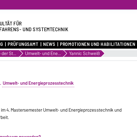
ULTÄT FÜR
FAHRENS- UND SYSTEMTECHNIK
NG
PRÜFUNGSAMT
NEWS
PROMOTIONEN UND HABILITATIONEN
Eindrücke der Studierenden
Umwelt- und Energieprozesstechnik
Yannic Schweiß
.
Umwelt- und Energieprozesstechnik
iere im 4. Mastersemester Umwelt- und Energieprozesstechnik und
beit.
aufmerksam geworden?