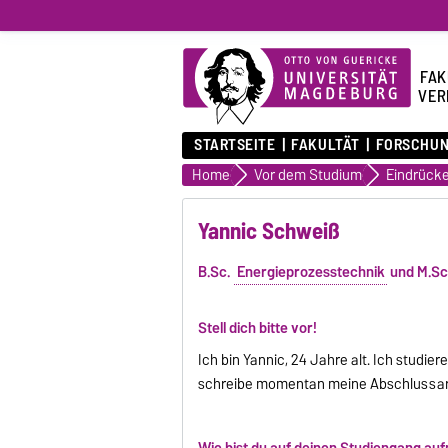
FAK
VER
STARTSEITE
FAKULTÄT
FORSCHU
Home
Vor dem Studium
Yannic Schweiß
B.Sc.
Energieprozesstechnik
und M.Sc
Stell dich bitte vor!
Ich bin Yannic, 24 Jahre alt. Ich stud
schreibe momentan meine Abschlussar
Wie bist du auf deinen Studiengang 