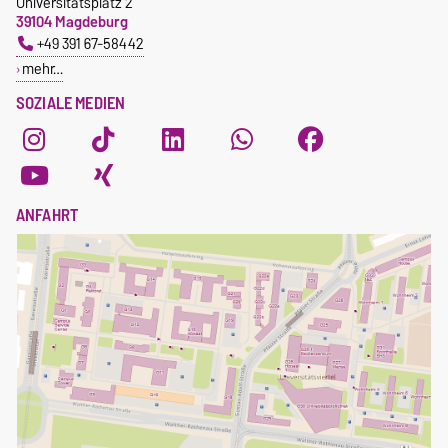
Universitätsplatz 2
39104 Magdeburg
+49 391 67-58442
mehr…
SOZIALE MEDIEN
ANFAHRT