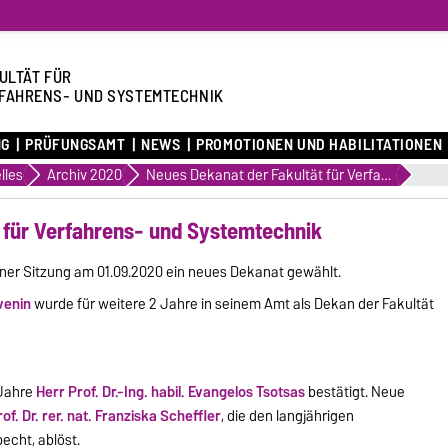
ULTÄT FÜR
FAHRENS- UND SYSTEMTECHNIK
NG
PRÜFUNGSAMT
NEWS
PROMOTIONEN UND HABILITATIONEN
lles
Archiv 2020
Neues Dekanat der Fakultät für Verfahrens- und Systemtechnik
 für Verfahrens- und Systemtechnik
einer Sitzung am 01.09.2020 ein neues Dekanat gewählt.
venin
wurde für weitere 2 Jahre in seinem Amt als Dekan der Fakultät
 Jahre
Herr Prof. Dr.-Ing. habil. Evangelos Tsotsas
bestätigt. Neue
of. Dr. rer. nat. Franziska Scheffler
, die den langjährigen
echt, ablöst.