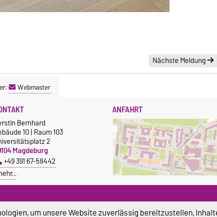
Nächste Meldung
er:
Webmaster
ONTAKT
ANFAHRT
erstin Bernhard
ebäude 10 | Raum 103
iversitätsplatz 2
9104 Magdeburg
+49 391 67-58442
mehr…
LEICHSTELLUNG
SERVICE
logien, um unsere Website zuverlässig bereitzustellen, Inhalt
leichstellungsbeauftragte der
Universitätsrechenzentrum