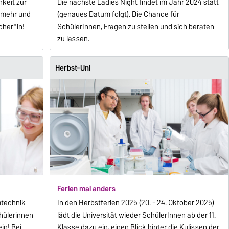
hkeit zur
Die nächste Ladies Night findet im Jahr 2024 statt
f mehr und
(genaues Datum folgt). Die Chance für
cher*in!
SchülerInnen, Fragen zu stellen und sich beraten
zu lassen.
Herbst-Uni
Ferien mal anders
mtechnik
In den Herbstferien 2025 (20. - 24. Oktober 2025)
chülerinnen
lädt die Universität wieder SchülerInnen ab der 11.
in! Bei
Klasse dazu ein, einen Blick hinter die Kulissen der