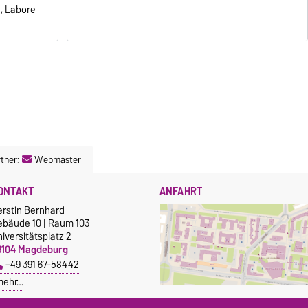
e, Labore
tner:
Webmaster
ONTAKT
ANFAHRT
erstin Bernhard
ebäude 10 | Raum 103
iversitätsplatz 2
9104 Magdeburg
+49 391 67-58442
mehr…