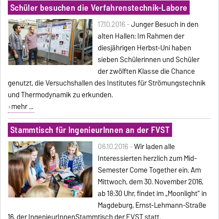
Schüler besuchen die Verfahrenstechnik-Labore
17.10.2016 -
Junger Besuch in den
alten Hallen: Im Rahmen der
diesjährigen Herbst-Uni haben
sieben Schülerinnen und Schüler
der zwölften Klasse die Chance
genutzt, die Versuchshallen des Institutes für Strömungstechnik
und Thermodynamik zu erkunden.
mehr ...
Stammtisch für IngenieurInnen an der FVST
06.10.2016 -
Wir laden alle
Interessierten herzlich zum Mid-
Semester Come Together ein. Am
Mittwoch, dem 30. November 2016,
ab 18:30 Uhr, findet im „Moonlight“ in
Magdeburg, Ernst-Lehmann-Straße
16, der IngenieurInnenStammtisch der FVST statt.