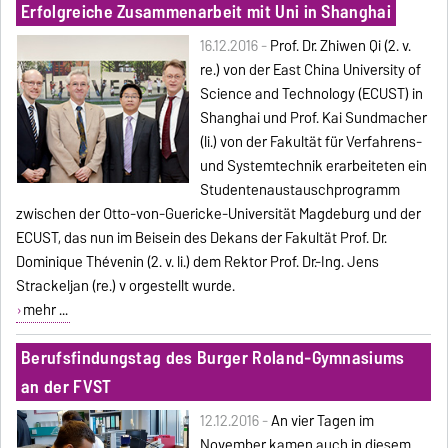
Erfolgreiche Zusammenarbeit mit Uni in Shanghai
16.12.2016 -
Prof. Dr. Zhiwen Qi (2. v.
re.) von der East China University of
Science and Technology (ECUST) in
Shanghai und Prof. Kai Sundmacher
(li.) von der Fakultät für Verfahrens-
und Systemtechnik erarbeiteten ein
Studentenaustauschprogramm
zwischen der Otto-von-Guericke-Universität Magdeburg und der
ECUST, das nun im Beisein des Dekans der Fakultät Prof. Dr.
Dominique Thévenin (2. v. li.) dem Rektor Prof. Dr.-Ing. Jens
Strackeljan (re.) v orgestellt wurde.
mehr ...
Berufsfindungstag des Burger Roland-Gymnasiums
an der FVST
12.12.2016 -
An vier Tagen im
November kamen auch in diesem