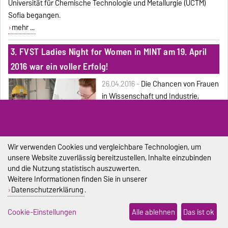
Universität für Chemische Technologie und Metallurgie (UCTM)
Sofia begangen.
mehr ...
3. FVST Ladies Night for Women in MINT am 19. April
2016 war ein voller Erfolg!
26.04.2016 -
Die Chancen von Frauen
in Wissenschaft und Industrie,
Vereinbarkeit von Beruf und Familie,
der Anteil von Frauen in
Spitzenpositionen – dies waren die
zentralen Themen, die auf der 3.
Wir verwenden Cookies und vergleichbare Technologien, um
FVST Ladies Night for Women in
unsere Website zuverlässig bereitzustellen, Inhalte einzubinden
und die Nutzung statistisch auszuwerten.
MINT angesprochen und diskutiert
Weitere Informationen finden Sie in unserer
wurden.
Datenschutzerklärung
.
mehr ...
Cookie-Einstellungen
Alle ablehnen
Das ist ok
Frische Landluft schnuppern beim Schülerpraktikum