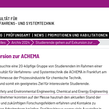
ULTÄT FÜR
FAHRENS- UND SYSTEMTECHNIK
NG
PRÜFUNGSAMT
NEWS
PROMOTIONEN UND HABILITATIONEN
lles
Archiv 2024
Studierende gehen auf Exkursion zur ACHEMA
ursion zur ACHEMA
besuchte eine 20-köpfige Gruppe von Studierenden im Rahmen einer
kultät für Verfahrens- und Systemtechnik die ACHEMA in Frankfurt am
achmesse der Prozessindustrie für chemische Technik,
d somit ein geeignetes Ziel für interessierte Studierende.
fety and Environmental Engineering, Chemical and Energy Engineering
nehmer konnten auf der Messe hautnah den aktuellen Stand der
s- und zukünftigen Forschungsfeldern erfahren und Kontakte zu
n Arbeitgebern knüpfen. Darüber hinaus waren viele Aussteller in