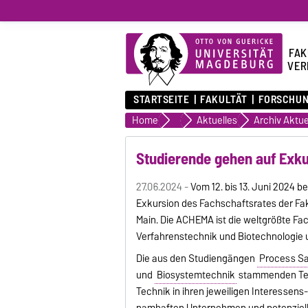
FAK
VER
STARTSEITE
FAKULTÄT
FORSCHU
Home
Fakultät
Aktuelles
Archiv Aktue
Studierende gehen auf Exk
27.06.2024 -
Vom 12. bis 13. Juni 2024 
Exkursion des Fachschaftsrates der Fa
Main. Die ACHEMA ist die weltgrößte F
Verfahrenstechnik und Biotechnologie un
Die aus den Studiengängen
Process Sa
und
Biosystemtechnik
stammenden Teil
Technik in ihren jeweiligen Interessen
namhaften Unternehmen und potenzielle